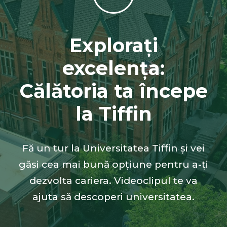
Explorați
excelența:
Călătoria ta începe
la Tiffin
Fă un tur la Universitatea Tiffin și vei
găsi cea mai bună opțiune pentru a-ți
dezvolta cariera. Videoclipul te va
ajuta să descoperi universitatea.