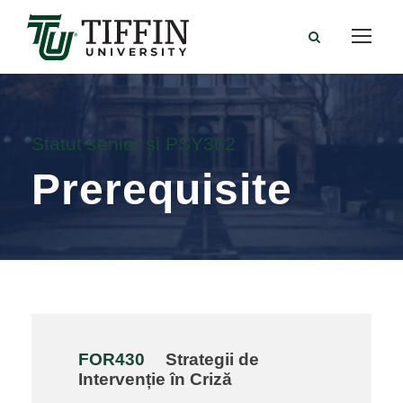
Statut senior și PSY362
Prerequisite
FOR430
Strategii de
Intervenție în Criză