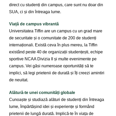
direct cu studenți din campus, care sunt nu doar din
SUA, ci și din întreaga lume.
Viață de campus vibrantă
Universitatea Tiffin are un campus cu un grad mare
de securitate și o comunitate de 200 de studenți
internaționali. Există ceva în plus mereu, la Tiffin
existând peste 40 de organizații studențești, echipe
sportive NCAA Divizia II și multe evenimente pe
campus. Vei găsi numeroase oportunități să te
implici, să legi prietenii de durată și îți creezi amintiri
de neuitat.
Alătură-te unei comunități globale
Cunoaște și studiază alături de studenți din întreaga
lume, împărtășind idei și experiențe și formând
prietenii de lungă durată. Implică-te în viața de