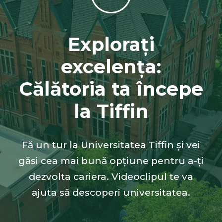
Explorați
excelența:
Călătoria ta începe
la Tiffin
Fă un tur la Universitatea Tiffin și vei
găsi cea mai bună opțiune pentru a-ți
dezvolta cariera. Videoclipul te va
ajuta să descoperi universitatea.