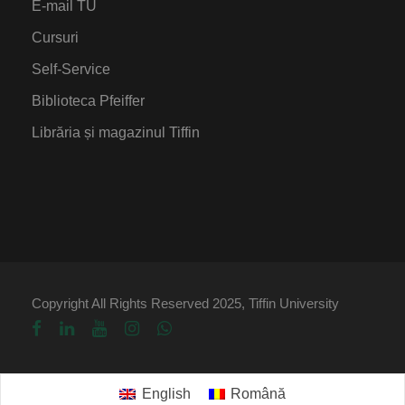
E-mail TU
Cursuri
Self-Service
Biblioteca Pfeiffer
Librăria și magazinul Tiffin
Copyright All Rights Reserved 2025, Tiffin University
English
Română