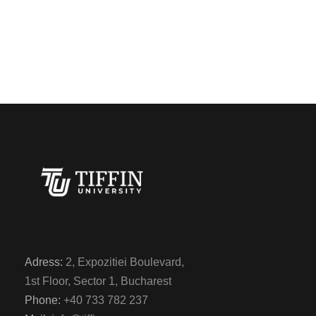
Adress:
2, Expozitiei Boulevard,
1st Floor, Sector 1, Bucharest
Phone:
+40 733 782 237