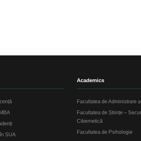
Academics
icență
Facultatea de Administrare a 
EMBA
Facultatea de Științe – Secur
Cibernetică
udenți
Facultatea de Psihologie
 în SUA