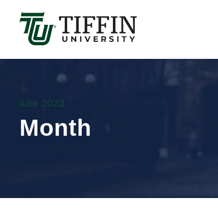
Înscrierile pentru anul universitar 2025-2026 sunt 
iulie 2023
Month