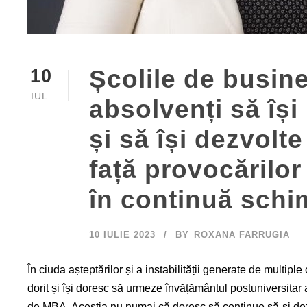
Școlile de busine
10
IUL.
absolvenți să își
și să își dezvolt
față provocărilo
în continuă schi
10 IULIE 2023
BY
ROXANA FARRUGIA
În ciuda așteptărilor și a instabilității generate de multiple
dorit și își doresc să urmeze învățământul postuniversitar a
de MBA. Aceștia nu numai că doresc să continue să-și dezvo