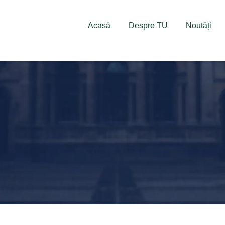
deschise!
Acasă
Despre TU
Noutăți