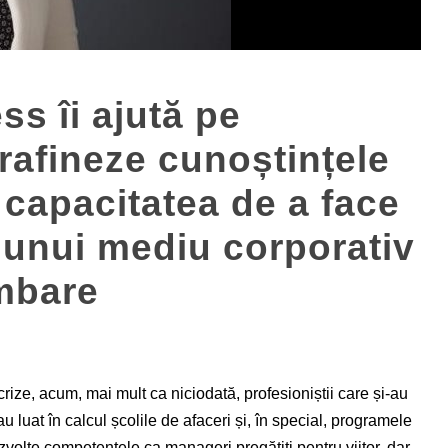
ss îi ajută pe
 rafineze cunoștințele
e capacitatea de a face
r unui mediu corporativ
mbare
 crize, acum, mai mult ca niciodată, profesioniștii care și-au
u luat în calcul școlile de afaceri și, în special, programele
lte competențele ca manageri pregătiți pentru viitor, dar...