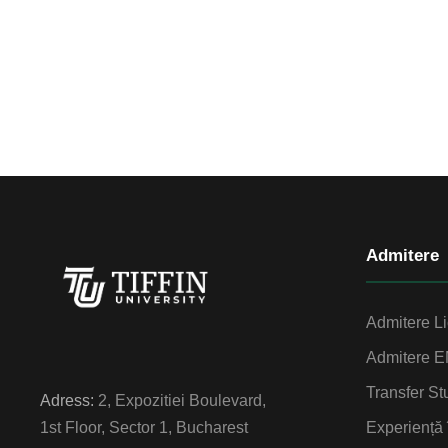
Admitere
Admitere L
Admitere 
Transfer St
Adress:
2, Expozitiei Boulevard,
Experiență
1st Floor, Sector 1, Bucharest