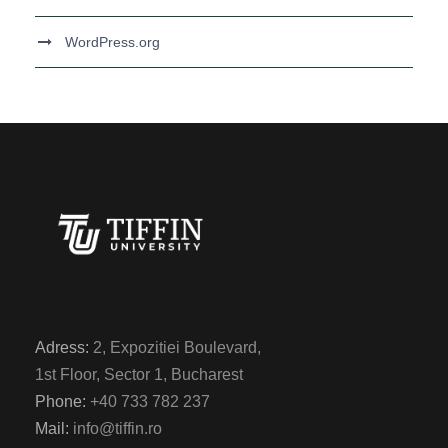
WordPress.org
Adress:
2, Expozitiei Boulevard,
1st Floor, Sector 1, Bucharest
Phone:
+40 733 782 237
Mail:
info@tiffin.ro