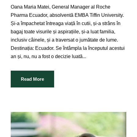
Oana Maria Matei, General Manager al Roche
Pharma Ecuador, absolventă EMBA Tiffin University.
Și-a împachetat întreaga viață în cutii, și-a strâns în
bagaj toate visurile și aspirațiile, și-a luat familia,
inclusiv câinele, și a traversat o jumătate de lume.
Destinația: Ecuador. Se întâmpla la începutul acestui
an și, nu, nu a fost o decizie luată...
Read More